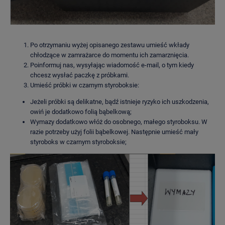
Po otrzymaniu wyżej opisanego zestawu umieść wkłady
chłodzące w zamrażarce do momentu ich zamarznięcia.
Poinformuj nas, wysyłając wiadomość e-mail, o tym kiedy
chcesz wysłać paczkę z próbkami.
Umieść próbki w czarnym styroboksie:
Jeżeli próbki są delikatne, bądź istnieje ryzyko ich uszkodzenia,
owiń je dodatkowo folią bąbelkową;
Wymazy dodatkowo włóż do osobnego, małego styroboksu. W
razie potrzeby użyj folii bąbelkowej. Następnie umieść mały
styroboks w czarnym styroboksie;