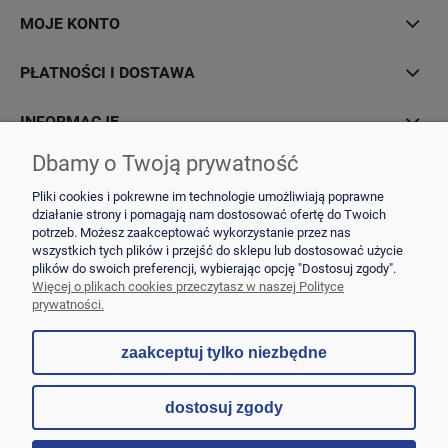
MOJE KONTO
PŁATNOŚCI I DOSTAWA
INFORMACJE
Dbamy o Twoją prywatność
O NAS
Pliki cookies i pokrewne im technologie umożliwiają poprawne
działanie strony i pomagają nam dostosować ofertę do Twoich
potrzeb. Możesz zaakceptować wykorzystanie przez nas
wszystkich tych plików i przejść do sklepu lub dostosować użycie
plików do swoich preferencji, wybierając opcję "Dostosuj zgody".
Laboratorium Eurofins | Aleja Wojska Polskiego 90A, 82-200 Malbork | NIP:
Więcej o plikach cookies przeczytasz w naszej Polityce
5792000046 | mail:
wyceny-oferta@ftcee.eurofins.com
prywatności.
zaakceptuj tylko niezbędne
pokaż pełną wersję strony
dostosuj zgody
Sklep internetowy Shoper.pl