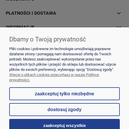
PŁATNOŚCI I DOSTAWA
INFORMACJE
Dbamy o Twoją prywatność
O NAS
Pliki cookies i pokrewne im technologie umożliwiają poprawne
działanie strony i pomagają nam dostosować ofertę do Twoich
potrzeb. Możesz zaakceptować wykorzystanie przez nas
wszystkich tych plików i przejść do sklepu lub dostosować użycie
plików do swoich preferencji, wybierając opcję "Dostosuj zgody".
Laboratorium Eurofins | Aleja Wojska Polskiego 90A, 82-200 Malbork | NIP:
Więcej o plikach cookies przeczytasz w naszej Polityce
5792000046 | mail:
wyceny-oferta@ftcee.eurofins.com
prywatności.
zaakceptuj tylko niezbędne
pokaż pełną wersję strony
dostosuj zgody
Sklep internetowy Shoper.pl
zaakceptuj wszystkie